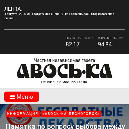
ЛЕНТА:
4 августа, 2026 Запись в творческие объединения МБУДО «ДДТ» г.Десногорска на
2026–2027 учебный год.
RUB/USD
РУБ./ДОЛЛАР
RUB/EUR
РУБ./ЕВРО
82.17
94.84
RUB/BYN
РУБ./БЕЛ. РУБ.
RUB/ 10 UAH
РУБ./10 ГРИВНА.
27.87
18.36
Частная независимая газета
Основана в мае 1991 года.
Mеню
НОВОСТИ
«АВОСЬ-КА ДЕСНОГОРСК»
«Мы встретимся снова!!!»: как