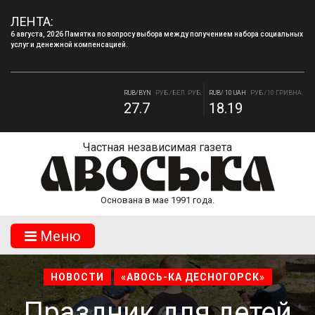
ЛЕНТА:
6 августа, 2026 Памятка по вопросу выбора между получением набора социальных
услуг и денежной компенсацией.
4 августа, 2026 «Мы встретимся снова!!!»: как завершилась вторая лагерная
смена.
RUB/BYN
РУБ./БЕЛ. РУБ.
RUB/ 10 UAH
РУБ./10 ГРИВНА.
27.7
18.19
RUB/USD
РУБ./ДОЛЛАР
RUB/EUR
РУБ./ЕВРО
81.41
94.06
Частная независимая газета
Основана в мае 1991 года.
Mеню
НОВОСТИ
«АВОСЬ-КА ДЕСНОГОРСК»
Праздник для детей