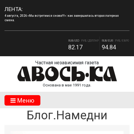
ЛЕНТА:
4 августа, 2026 «Мы встретимся снова!!!»: как завершилась вторая лагерная
смена.
RUB/BYN
РУБ./БЕЛ. РУБ.
RUB/ 10 UAH
РУБ./10 ГРИВНА.
27.87
18.36
RUB/USD
РУБ./ДОЛЛАР
RUB/EUR
РУБ./ЕВРО
82.17
94.84
Частная независимая газета
Основана в мае 1991 года.
Mеню
Блог.Намедни