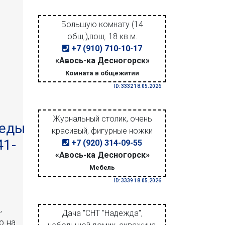
Большую комнату (14
общ.),пощ. 18 кв.м.
+7 (910) 710-10-17
«Авось-ка Десногорск»
Комната в общежитии
ID: 3332 18.05.2026
Журнальный столик, очень
беды
красивый, фигурные ножки
41-
+7 (920) 314-09-55
«Авось-ка Десногорск»
Мебель
ID: 3339 18.05.2026
,
Дача "СНТ "Надежда",
р на