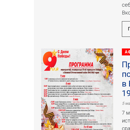
се
Вко
А
П
п
в
1
5 ма
7 
ист
сра