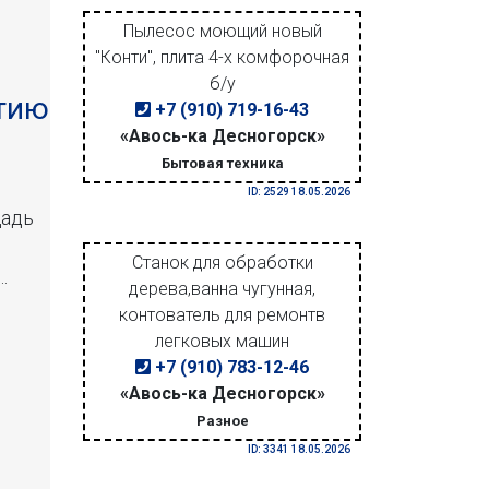
Пылесос моющий новый
"Конти", плита 4-х комфорочная
б/у
тию
+7 (910) 719-16-43
«Авось-ка Десногорск»
Бытовая техника
ID: 2529 18.05.2026
щадь
Станок для обработки
.
дерева,ванна чугунная,
контователь для ремонтв
легковых машин
+7 (910) 783-12-46
«Авось-ка Десногорск»
Разное
ID: 3341 18.05.2026