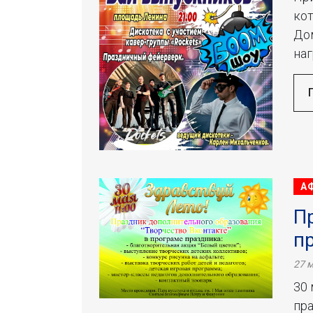
кот
До
наг
А
П
п
27 м
30 
пра