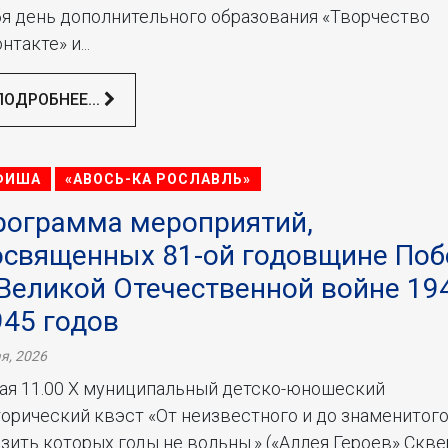
бя день дополнительного образования «Творчество
нтакте» и...
ПОДРОБНЕЕ...
ФИША
«АВОСЬ-КА РОСЛАВЛЬ»
рограмма мероприятий,
освященных 81-ой годовщине По
 Великой Отечественной войне 19
945 годов
я, 2026
мая 11.00 X муниципальный детско-юношеский
орический квэст «От неизвестного и до знаменитого
зить которых годы не вольны.» («Аллея Героев» Скве