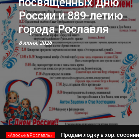
посвященных Дню
России и 889-летию
города Рославля
8 июня, 2026
Продам лодку в хор. сосоянии
«Авось-ка Рославль»