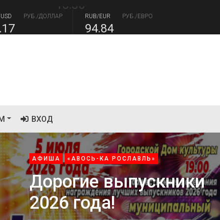
18.36
/USD
РУБ./ДОЛЛАР
RUB/EUR
РУБ./ЕВРО
.17
94.84
М
ВХОД
АФИША
«АВОСЬ-КА РОСЛАВЛЬ»
Дорогие выпускники
2026 года!