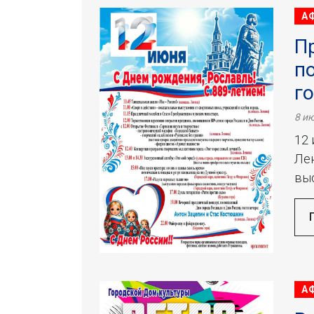
А
П
п
г
8 ию
12 
Лен
выс
А