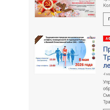
Кол
А
П
Т
л
4 ма
Уп
об
Смо
Тра