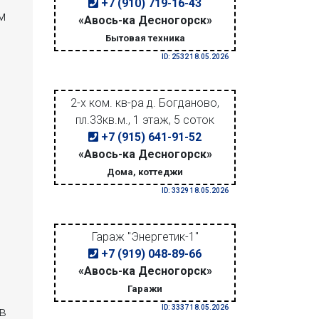
+7 (910) 719-16-43
м
«Авось-ка Десногорск»
Бытовая техника
ID: 2532 18.05.2026
2-х ком. кв-ра д. Богданово,
пл.33кв.м., 1 этаж, 5 соток
+7 (915) 641-91-52
«Авось-ка Десногорск»
Дома, коттеджи
ID: 3329 18.05.2026
Гараж "Энергетик-1"
+7 (919) 048-89-66
«Авось-ка Десногорск»
Гаражи
ID: 3337 18.05.2026
 в