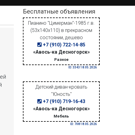
Бесплатные объявления
Пианино "Цимерман"-1985 г.в.
(53х140х110) в прекрасном
состоянии, дешево
+7 (910) 722-14-85
«Авось-ка Десногорск»
Разное
ID: 3343 18.05.2026
шей
й
Детский диван-кровать
"Юность"
+7 (910) 719-16-43
«Авось-ка Десногорск»
Мебель
ID: 708 18.05.2026