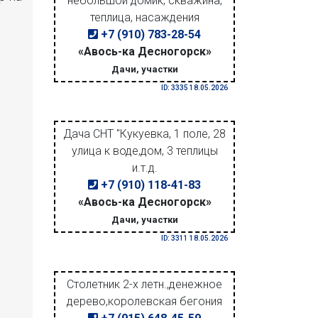
небольшой домик, скважина,
теплица, насаждения
+7 (910) 783-28-54
«Авось-ка Десногорск»
Дачи, участки
ID: 3335 18.05.2026
Дача СНТ "Кукуевка, 1 поле, 28
улица к воде,дом, 3 теплицы
и.т.д.
+7 (910) 118-41-83
«Авось-ка Десногорск»
Дачи, участки
ID: 3311 18.05.2026
Столетник 2-х летн.,денежное
дерево,королевская бегония