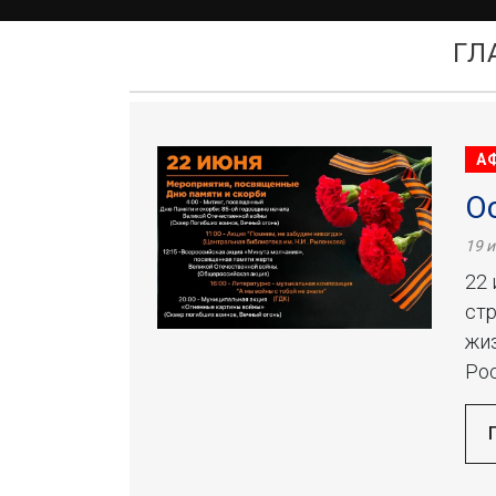
ГЛ
А
О
19 
22 
стр
жиз
Рос