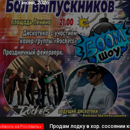
1 июня, 2026
Продам лодку в хор. сосоянии к
«Авось-ка Рославль»