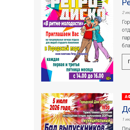
Р
2 ию
Го
отд
пар
бла
А
Д
1 ию
Пр