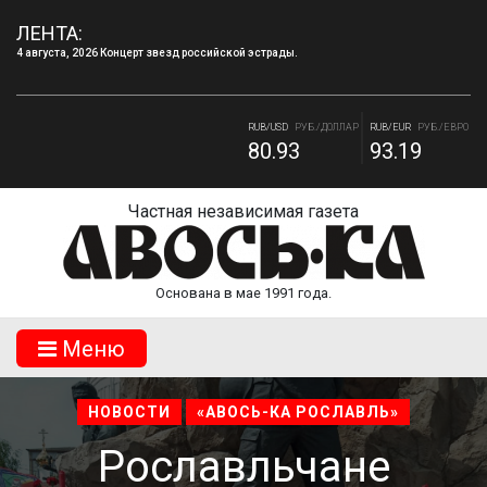
ЛЕНТА:
4 августа, 2026 Концерт звезд российской эстрады.
RUB/BYN
РУБ./БЕЛ. РУБ.
RUB/ 10 UAH
РУБ./10 ГРИВНА.
27.65
18.11
RUB/USD
РУБ./ДОЛЛАР
RUB/EUR
РУБ./ЕВРО
80.93
93.19
Частная независимая газета
Основана в мае 1991 года.
Mеню
НОВОСТИ
«АВОСЬ-КА РОСЛАВЛЬ»
Рославльчане