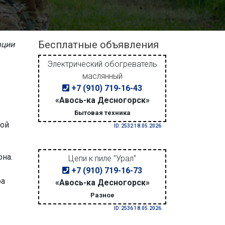
Бесплатные объявления
ации
Электрический обогреватель
маслянный
+7 (910) 719-16-43
«Авось-ка Десногорск»
Бытовая техника
ной
ID: 2532 18.05.2026
она.
Цепи к пиле "Урал"
+7 (910) 719-16-73
ра
«Авось-ка Десногорск»
Разное
ID: 2536 18.05.2026