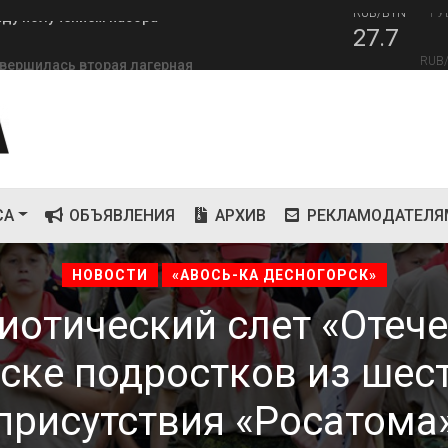
27.7
RUB
завершилась вторая лагерная
81
СА
ОБЪЯВЛЕНИЯ
АРХИВ
РЕКЛАМОДАТЕЛЯ
НОВОСТИ
«АВОСЬ-КА ДЕСНОГОРСК»
риотический слет «Отеч
ске подростков из шес
присутствия «Росатома