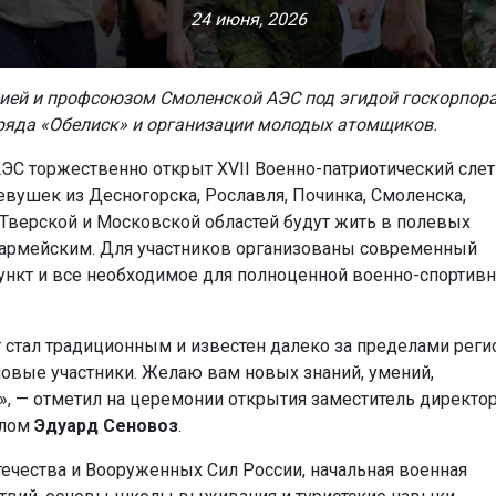
24 июня, 2026
ией и профсоюзом Смоленской АЭС под эгидой госкорпор
ряда «Обелиск» и организации молодых атомщиков.
ЭС торжественно открыт XVII Военно-патриотический слет
евушек из Десногорска, Рославля, Починка, Смоленска,
 Тверской и Московской областей будут жить в полевых
 армейским. Для участников организованы современный
пункт и все необходимое для полноценной военно-спортив
 стал традиционным и известен далеко за пределами реги
овые участники. Желаю вам новых знаний, умений,
, — отметил на церемонии открытия заместитель директо
алом
Эдуард Сеновоз
.
течества и Вооруженных Сил России, начальная военная