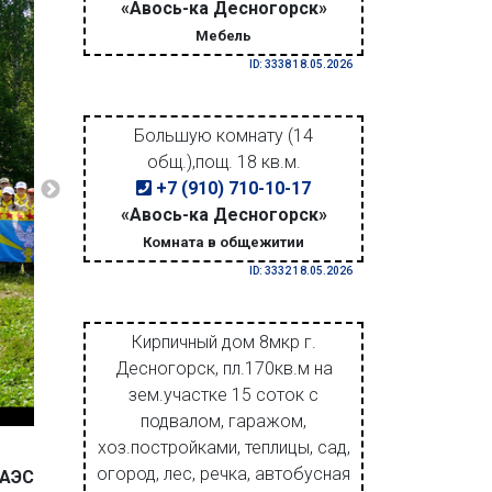
«Авось-ка Десногорск»
Мебель
ID: 3338 18.05.2026
Большую комнату (14
общ.),пощ. 18 кв.м.
+7 (910) 710-10-17
«Авось-ка Десногорск»
Комната в общежитии
ID: 3332 18.05.2026
Кирпичный дом 8мкр г.
Десногорск, пл.170кв.м на
зем.участке 15 соток с
подвалом, гаражом,
хоз.постройками, теплицы, сад,
огород, лес, речка, автобусная
 АЭС