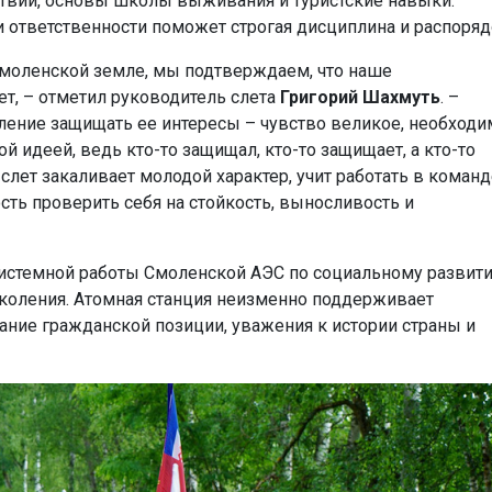
ствий, основы школы выживания и туристские навыки.
и ответственности поможет строгая дисциплина и распоряд
смоленской земле, мы подтверждаем, что наше
ет, – отметил руководитель слета
Григорий Шахмуть
. –
ление защищать ее интересы – чувство великое, необход
 идеей, ведь кто-то защищал, кто-то защищает, а кто-то
слет закаливает молодой характер, учит работать в команд
сть проверить себя на стойкость, выносливость и
системной работы Смоленской АЭС по социальному развит
коления. Атомная станция неизменно поддерживает
ние гражданской позиции, уважения к истории страны и