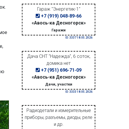
ок.
Гараж "Энергетик-1"
+7 (919) 048-89-66
«Авось-ка Десногорск»
Гаражи
имое
ID: 3337 18.05.2026
е,
Дача СНТ "Надежда", 6 соток,
домика нет
+7 (951) 696-71-09
ию
«Авось-ка Десногорск»
Дачи, участки
ID: 3333 18.05.2026
Радиодетали и измерительные
приборы, разъемы, диоды, реле
и др.