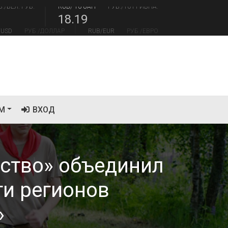
18.19
/USD
РУБ./ДОЛЛАР
RUB/EUR
РУБ./ЕВРО
.41
94.06
М
ВХОД
ество» объединил
ти регионов
»