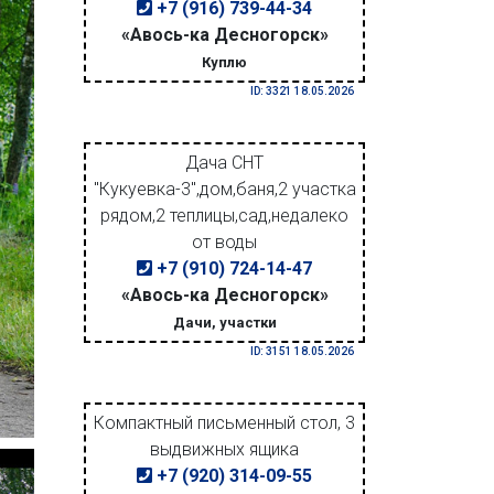
+7 (916) 739-44-34
«Авось-ка Десногорск»
Куплю
ID: 3321 18.05.2026
Дача СНТ
"Кукуевка-3",дом,баня,2 участка
рядом,2 теплицы,сад,недалеко
от воды
+7 (910) 724-14-47
«Авось-ка Десногорск»
Дачи, участки
ID: 3151 18.05.2026
Компактный письменный стол, 3
выдвижных ящика
+7 (920) 314-09-55