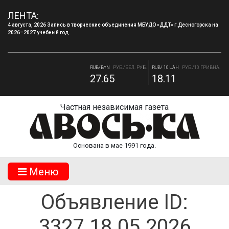
ЛЕНТА:
4 августа, 2026 Запись в творческие объединения МБУДО «ДДТ» г.Десногорска на
2026–2027 учебный год.
RUB/USD
РУБ./ДОЛЛАР
RUB/EUR
РУБ./ЕВРО
80.93
93.19
RUB/BYN
РУБ./БЕЛ. РУБ.
RUB/ 10 UAH
РУБ./10 ГРИВНА.
27.65
18.11
Частная независимая газета
Основана в мае 1991 года.
Mеню
Объявление ID:
3327.18.05.2026