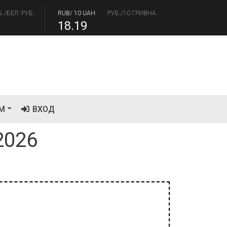
.41
94.06
Б./БЕЛ. РУБ.
RUB/ 10 UAH
РУБ./10 ГРИВНА.
18.19
М
ВХОД
2026