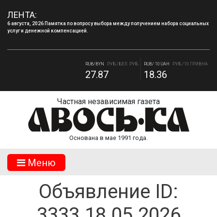
ЛЕНТА:
6 августа, 2026 Памятка по вопросу выбора между получением набора социальных
услуг и денежной компенсацией.
RUB/USD
РУБ./ДОЛЛАР
RUB/EUR
РУБ./ЕВРО
82.17
94.84
RUB/BYN
РУБ./БЕЛ. РУБ.
RUB/ 10 UAH
РУБ./10 ГРИВНА.
27.87
18.36
Частная независимая газета
Основана в мае 1991 года.
Mеню
Объявление ID:
3333.18.05.2026