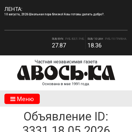
ЛЕНТА:
10 августа, 2026 Школьная пора близко! А вы готовы делать добро?.
RUB/USD
РУБ./ДОЛЛАР
RUB/EUR
РУБ./ЕВРО
82.17
94.84
RUB/BYN
РУБ./БЕЛ. РУБ.
RUB/ 10 UAH
РУБ./10 ГРИВНА.
27.87
18.36
Частная независимая газета
Основана в мае 1991 года.
Mеню
Объявление ID:
3331.18.05.2026