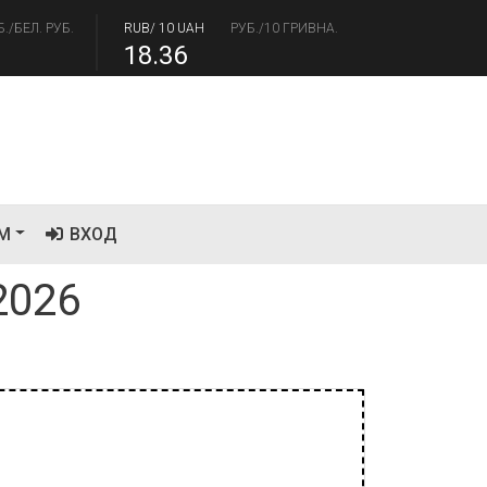
.17
94.84
Б./БЕЛ. РУБ.
RUB/ 10 UAH
РУБ./10 ГРИВНА.
18.36
М
ВХОД
2026