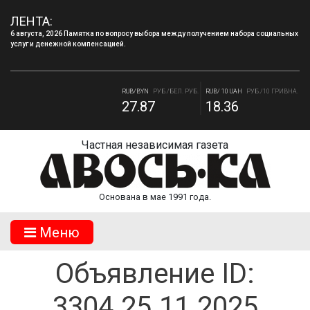
ЛЕНТА:
6 августа, 2026 Памятка по вопросу выбора между получением набора социальных
услуг и денежной компенсацией.
RUB/USD
РУБ./ДОЛЛАР
RUB/EUR
РУБ./ЕВРО
82.17
94.84
RUB/BYN
РУБ./БЕЛ. РУБ.
RUB/ 10 UAH
РУБ./10 ГРИВНА.
27.87
18.36
Частная независимая газета
Основана в мае 1991 года.
Mеню
Объявление ID:
3304.25.11.2025