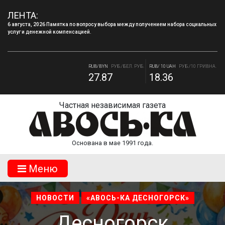
ЛЕНТА:
6 августа, 2026 Памятка по вопросу выбора между получением набора социальных
услуг и денежной компенсацией.
RUB/USD
РУБ./ДОЛЛАР
RUB/EUR
РУБ./ЕВРО
82.17
94.84
RUB/BYN
РУБ./БЕЛ. РУБ.
RUB/ 10 UAH
РУБ./10 ГРИВНА.
27.87
18.36
Частная независимая газета
Основана в мае 1991 года.
Mеню
НОВОСТИ
«АВОСЬ-КА ДЕСНОГОРСК»
Десногорск