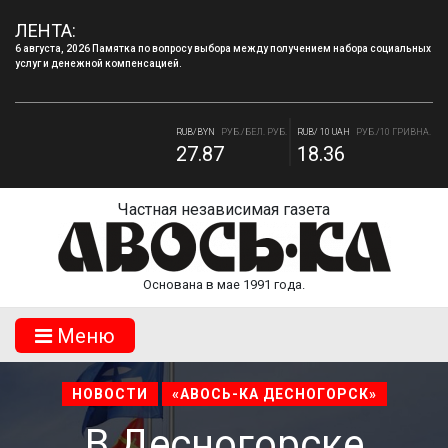
6 августа, 2026 Памятка по вопросу выбора между получением набора социальных
ЛЕНТА:
услуг и денежной компенсацией.
4 августа, 2026 «Мы встретимся снова!!!»: как завершилась вторая лагерная
смена.
RUB/BYN
РУБ./БЕЛ. РУБ.
RUB/ 10 UAH
РУБ./10 ГРИВНА.
27.87
18.36
RUB/USD
РУБ./ДОЛЛАР
RUB/EUR
РУБ./ЕВРО
82.17
94.84
Частная независимая газета
Основана в мае 1991 года.
Mеню
НОВОСТИ
«АВОСЬ-КА ДЕСНОГОРСК»
В Десногорске