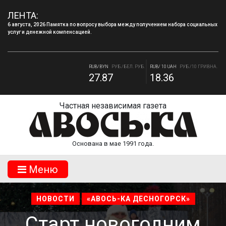
ЛЕНТА:
6 августа, 2026 Памятка по вопросу выбора между получением набора социальных
услуг и денежной компенсацией.
4 августа, 2026 «Мы встретимся снова!!!»: как завершилась вторая лагерная
смена.
RUB/BYN
РУБ./БЕЛ. РУБ.
RUB/ 10 UAH
РУБ./10 ГРИВНА.
27.87
18.36
RUB/USD
РУБ./ДОЛЛАР
RUB/EUR
РУБ./ЕВРО
82.17
94.84
Частная независимая газета
Основана в мае 1991 года.
Mеню
НОВОСТИ
«АВОСЬ-КА ДЕСНОГОРСК»
Старт новогодним