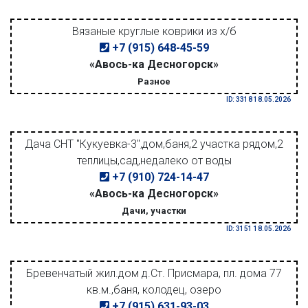
Вязаные круглые коврики из х/б
+7 (915) 648-45-59
«Авось-ка Десногорск»
Разное
ID: 3318 18.05.2026
Дача СНТ "Кукуевка-3",дом,баня,2 участка рядом,2
теплицы,сад,недалеко от воды
+7 (910) 724-14-47
«Авось-ка Десногорск»
Дачи, участки
ID: 3151 18.05.2026
Бревенчатый жил.дом д.Ст. Присмара, пл. дома 77
кв.м.,баня, колодец, озеро
+7 (915) 631-93-03