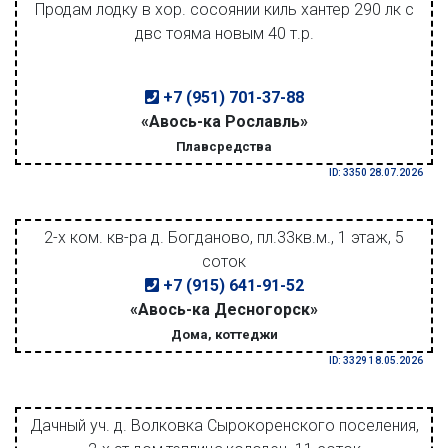
Продам лодку в хор. сосоянии киль хантер 290 лк с
двс тояма новым 40 т.р.
+7 (951) 701-37-88
«Авось-ка Рославль»
Плавсредства
ID: 3350 28.07.2026
2-х ком. кв-ра д. Богданово, пл.33кв.м., 1 этаж, 5
соток
+7 (915) 641-91-52
«Авось-ка Десногорск»
Дома, коттеджи
ID: 3329 18.05.2026
Дачный уч. д. Волковка Сырокоренского поселения,