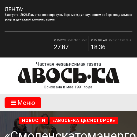
6 августа, 2026 Памятка по вопросу выбора между получением набора социальных
ЛЕНТА:
услуг и денежной компенсацией.
4 августа, 2026 «Мы встретимся снова!!!»: как завершилась вторая лагерная
смена.
RUB/BYN
РУБ./БЕЛ. РУБ.
RUB/ 10 UAH
РУБ./10 ГРИВНА.
27.87
18.36
RUB/USD
РУБ./ДОЛЛАР
RUB/EUR
РУБ./ЕВРО
82.17
94.84
Частная независимая газета
Основана в мае 1991 года.
Mеню
НОВОСТИ
«АВОСЬ-КА ДЕСНОГОРСК»
«Смоленскатомэнерго