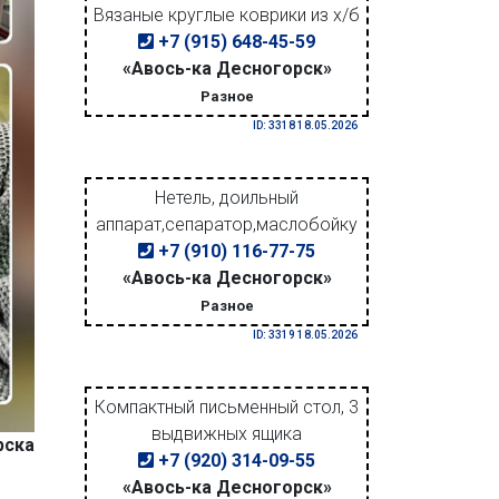
Вязаные круглые коврики из х/б
+7 (915) 648-45-59
«Авось-ка Десногорск»
Разное
ID: 3318 18.05.2026
Нетель, доильный
аппарат,сепаратор,маслобойку
+7 (910) 116-77-75
«Авось-ка Десногорск»
Разное
ID: 3319 18.05.2026
Компактный письменный стол, 3
выдвижных ящика
рска
+7 (920) 314-09-55
«Авось-ка Десногорск»