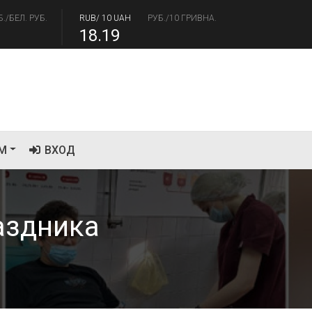
18.19
/USD
РУБ./ДОЛЛАР
RUB/EUR
РУБ./ЕВРО
.41
94.06
М
ВХОД
аздника