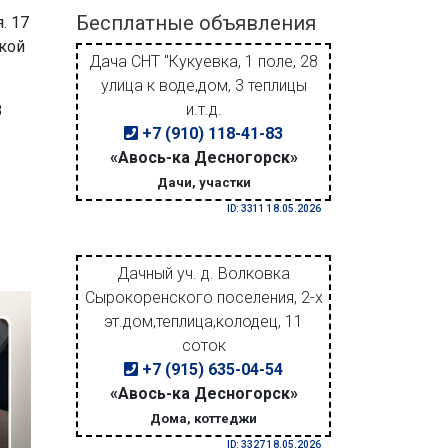
Бесплатные объявления
. 17
кой
Дача СНТ "Кукуевка, 1 поле, 28
улица к воде,дом, 3 теплицы
и.т.д.
8
+7 (910) 118-41-83
«Авось-ка Десногорск»
Дачи, участки
ID: 3311 18.05.2026
Дачный уч. д. Волковка
Сырокоренского поселения, 2-х
эт.дом,теплица,колодец, 11
соток
+7 (915) 635-04-54
«Авось-ка Десногорск»
Дома, коттеджи
ID: 3327 18.05.2026