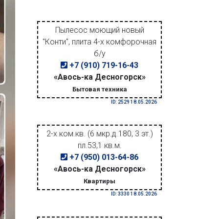
Пылесос моющий новый
"Конти", плита 4-х комфорочная
б/у
+7 (910) 719-16-43
«Авось-ка Десногорск»
Бытовая техника
ID: 2529 18.05.2026
2-х ком.кв. (6 мкр.д.180, 3 эт.)
пл.53,1 кв.м.
+7 (950) 013-64-86
«Авось-ка Десногорск»
Квартиры
ID: 3330 18.05.2026