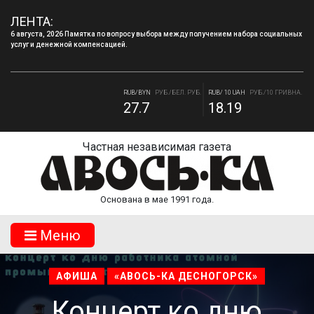
ЛЕНТА:
6 августа, 2026 Памятка по вопросу выбора между получением набора социальных
услуг и денежной компенсацией.
RUB/USD
РУБ./ДОЛЛАР
RUB/EUR
РУБ./ЕВРО
81.41
94.06
RUB/BYN
РУБ./БЕЛ. РУБ.
RUB/ 10 UAH
РУБ./10 ГРИВНА.
27.7
18.19
Частная независимая газета
Основана в мае 1991 года.
Mеню
АФИША
«АВОСЬ-КА ДЕСНОГОРСК»
Концерт ко дню