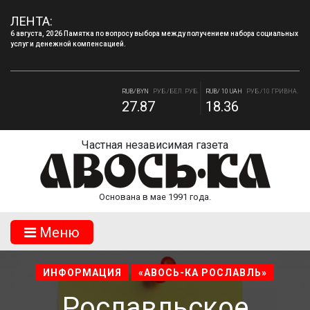
ЛЕНТА:
6 августа, 2026 Памятка по вопросу выбора между получением набора социальных
услуг и денежной компенсацией.
4 августа, 2026 «Мы встретимся снова!!!»: как завершилась вторая лагерная
смена.
RUB/BYN
РУБ./БЕЛ. РУБ.
RUB/ 10 UAH
РУБ./10 ГРИВНА.
27.87
18.36
RUB/USD
РУБ./ДОЛЛАР
RUB/EUR
РУБ./ЕВРО
82.17
94.84
Частная независимая газета
Основана в мае 1991 года.
Mеню
ИНФОРМАЦИЯ
«АВОСЬ-КА РОСЛАВЛЬ»
Рославльское