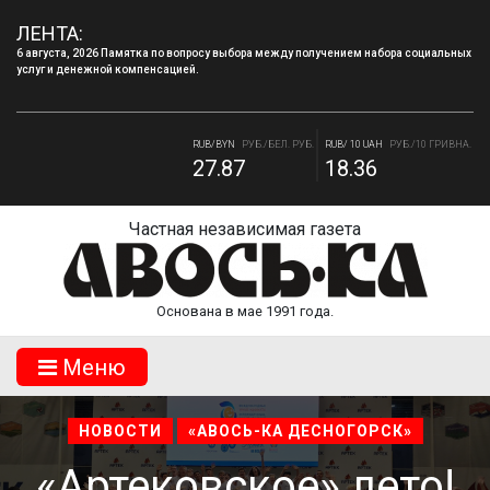
6 августа, 2026 Памятка по вопросу выбора между получением набора социальных
ЛЕНТА:
услуг и денежной компенсацией.
4 августа, 2026 «Мы встретимся снова!!!»: как завершилась вторая лагерная
смена.
RUB/BYN
РУБ./БЕЛ. РУБ.
RUB/ 10 UAH
РУБ./10 ГРИВНА.
27.87
18.36
RUB/USD
РУБ./ДОЛЛАР
RUB/EUR
РУБ./ЕВРО
82.17
94.84
Частная независимая газета
Основана в мае 1991 года.
Mеню
НОВОСТИ
«АВОСЬ-КА ДЕСНОГОРСК»
«Артековское» лето!