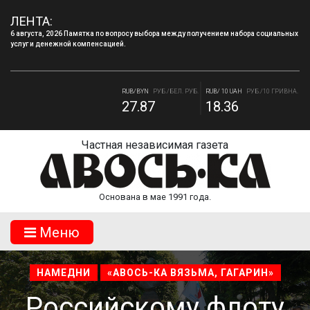
6 августа, 2026 Памятка по вопросу выбора между получением набора социальных
ЛЕНТА:
услуг и денежной компенсацией.
4 августа, 2026 «Мы встретимся снова!!!»: как завершилась вторая лагерная
смена.
RUB/BYN
РУБ./БЕЛ. РУБ.
RUB/ 10 UAH
РУБ./10 ГРИВНА.
27.87
18.36
RUB/USD
РУБ./ДОЛЛАР
RUB/EUR
РУБ./ЕВРО
82.17
94.84
Частная независимая газета
Основана в мае 1991 года.
Mеню
НАМЕДНИ
«АВОСЬ-КА ВЯЗЬМА, ГАГАРИН»
Российскому флоту