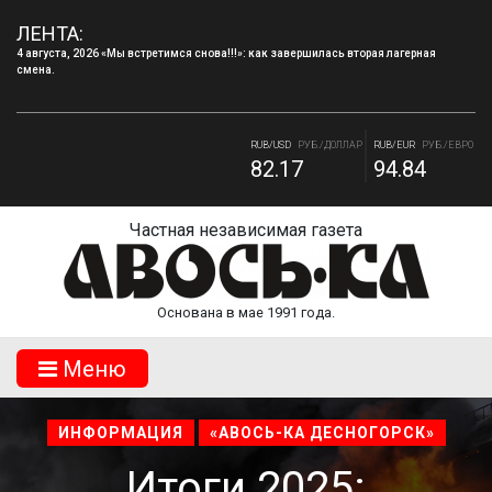
ЛЕНТА:
4 августа, 2026 «Мы встретимся снова!!!»: как завершилась вторая лагерная
смена.
RUB/BYN
РУБ./БЕЛ. РУБ.
RUB/ 10 UAH
РУБ./10 ГРИВНА.
27.87
18.36
RUB/USD
РУБ./ДОЛЛАР
RUB/EUR
РУБ./ЕВРО
82.17
94.84
Частная независимая газета
Основана в мае 1991 года.
Mеню
ИНФОРМАЦИЯ
«АВОСЬ-КА ДЕСНОГОРСК»
Итоги 2025: