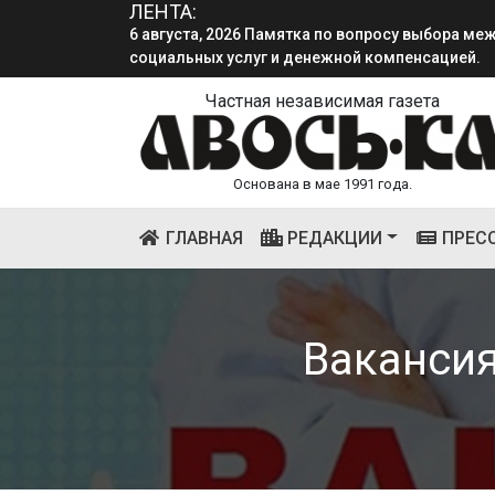
ЛЕНТА:
6 августа, 2026 Памятка по вопросу выбора м
социальных услуг и денежной компенсацией.
4 августа, 2026 «Мы встретимся снова!!!»: как 
смена.
Частная независимая газета
Основана в мае 1991 года.
(CURRENT)
ГЛАВНАЯ
РЕДАКЦИИ
ПРЕС
Ваканси