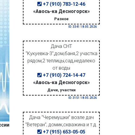
+7 (910) 783-12-46
«Авось-ка Десногорск»
Разное
ID: 3341 18.05.2026
Дача СНТ
"Кукуевка-3",дом,баня,2 участка
рядом,2 теплицы,сад,недалеко
от воды
+7 (910) 724-14-47
«Авось-ка Десногорск»
Дачи, участки
ID: 3151 18.05.2026
Дача "Черемушки" возле дач
"Ветеран", домик,скважина и т.д.
ссии
+7 (915) 653-05-05