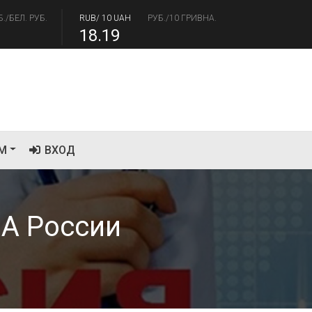
Б./БЕЛ. РУБ.
RUB/ 10 UAH
РУБ./10 ГРИВНА.
18.19
/USD
РУБ./ДОЛЛАР
RUB/EUR
РУБ./ЕВРО
.41
94.06
М
ВХОД
А России