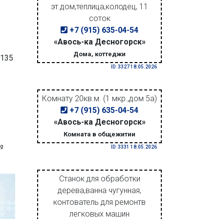
эт.дом,теплица,колодец, 11
соток
+7 (915) 635-04-54
«Авось-ка Десногорск»
Дома, коттеджи
 135
ID: 3327 18.05.2026
Комнату 20кв.м. (1 мкр.,дом 5а)
+7 (915) 635-04-54
«Авось-ка Десногорск»
Комната в общежитии
№
ID: 3331 18.05.2026
Станок для обработки
дерева,ванна чугунная,
контователь для ремонтв
легковых машин