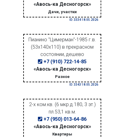
«Авось-ка Десногорск»
Дачи, участки
ID: 3334 18.05.2026
Пианино "Цимерман"-1985 г.в.
(53х140х110) в прекрасном
состоянии, дешево
+7 (910) 722-14-85
«Авось-ка Десногорск»
Разное
ID: 3343 18.05.2026
2-х ком.кв. (6 мкр.д.180, 3 эт.)
пл.53,1 кв.м.
+7 (950) 013-64-86
«Авось-ка Десногорск»
Квартиры