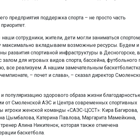
го предприятия поддержка спорта – не просто часть
 приоритет.
наши сотрудники, жители, дети могли заниматься спортом
му максимально вкладываем возможные ресурсы. Будем и
аны развития спортивной инфраструктуры в Десногорске, в
 залом для игровых видов спорта, бассейна, футбольного 
ю, все реализуем. А нашим замечательным баскетболистк
емпионате, – почет и слава», – сказал директор Смоленск
а и популяризацию здорового образа жизни благодарность
ми от Смоленской АЭС и Центра современных спортивных
ы игроки женской команды «САЭС-ЦССТ»: Кира Багирова,
на Цымбалова, Катерина Павлова, Маргарита Мамейкина,
 тренер Алина Никитенок, которая также отмечена
рации баскетбола.