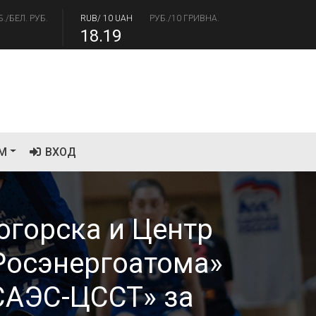
18.19
/USD
РУБ./ДОЛЛАР
RUB/EUR
РУБ./ЕВРО
.41
94.06
М
ВХОД
огорска и Центр
Росэнергоатома»
САЭС-ЦССТ» за