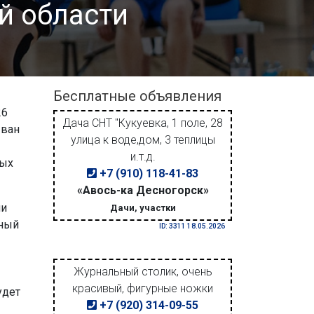
й области
Бесплатные объявления
26
Дача СНТ "Кукуевка, 1 поле, 28
Иван
улица к воде,дом, 3 теплицы
и.т.д.
ных
+7 (910) 118-41-83
«Авось-ка Десногорск»
ни
Дачи, участки
чный
ID: 3311 18.05.2026
Журнальный столик, очень
красивый, фигурные ножки
удет
+7 (920) 314-09-55