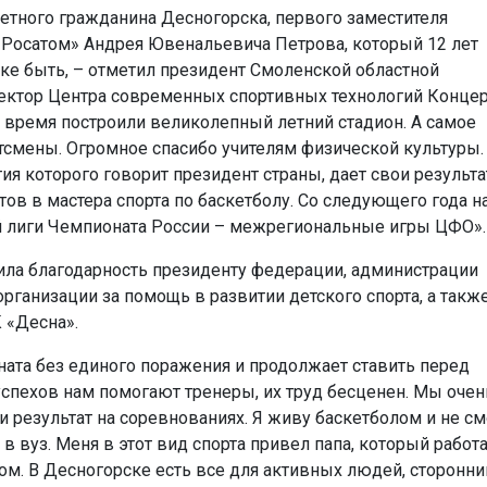
четного гражданина Десногорска, первого заместителя
«Росатом» Андрея Ювенальевича Петрова, который 12 лет
ске быть, – отметил президент Смоленской областной
ектор Центра современных спортивных технологий Конце
то время построили великолепный летний стадион. А самое
ртсмены. Огромное спасибо учителям физической культуры.
ия которого говорит президент страны, дает свои результа
ов в мастера спорта по баскетболу. Со следующего года 
й лиги Чемпионата России – межрегиональные игры ЦФО».
ла благодарность президенту федерации, администрации
рганизации за помощь в развитии детского спорта, а также
 «Десна».
ата без единого поражения и продолжает ставить перед
спехов нам помогают тренеры, их труд бесценен. Мы очен
и результат на соревнованиях. Я живу баскетболом и не см
в вуз. Меня в этот вид спорта привел папа, который работ
том. В Десногорске есть все для активных людей, сторонн