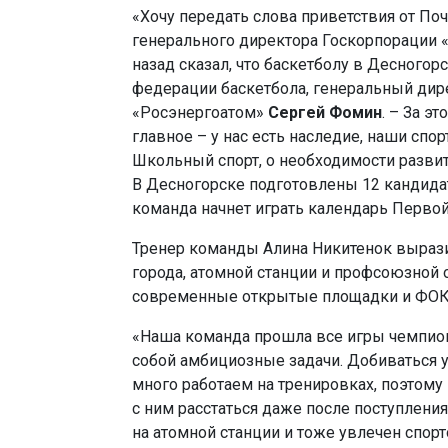
«Хочу передать слова приветствия от По
генерального директора Госкорпорации 
назад сказал, что баскетболу в Десногор
федерации баскетбола, генеральный дир
«Росэнергоатом»
Сергей Фомин
. – За э
главное – у нас есть наследие, наши спо
Школьный спорт, о необходимости развит
В Десногорске подготовлены 12 кандидат
команда начнет играть календарь Перво
Тренер команды Алина Никитенок вырази
города, атомной станции и профсоюзной о
современные открытые площадки и ФОК
«Наша команда прошла все игры чемпион
собой амбициозные задачи. Добиваться у
много работаем на тренировках, поэтому 
с ним расстаться даже после поступления 
на атомной станции и тоже увлечен спор