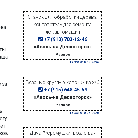
Станок для обработки дерева,
контователь для ремонта
рна
лег.автомашин
+7 (910) 783-12-46
«Авось-ка Десногорск»
ты.
Разное
наша
ID: 3258 18.05.2026
Вязаные круглые коврики из х/б
 за
+7 (915) 648-45-59
«Авось-ка Десногорск»
Разное
ь
ID: 3318 18.05.2026
огу
ает
Дача "Черемушки" возле дач
иков