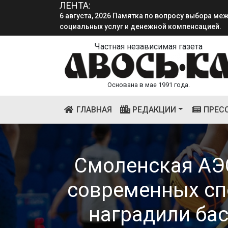
социальных услуг и денежной компенсацией.
ЛЕНТА:
4 августа, 2026 «Мы встретимся снова!!!»: как 
смена.
Частная независимая газета
Основана в мае 1991 года.
(CURRENT)
ГЛАВНАЯ
РЕДАКЦИИ
ПРЕС
Смоленская АЭС
современных сп
наградили ба