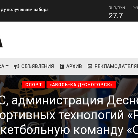
27.7
RUB
завершилась вторая лагерная
81
СА
ОБЪЯВЛЕНИЯ
АРХИВ
РЕКЛАМОДАТЕЛЯ
СПОРТ
«АВОСЬ-КА ДЕСНОГОРСК»
, администрация Десн
ортивных технологий «
скетбольную команду «