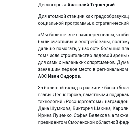
Десногорска
Анатолий Терлецкий
.
Для атомной станции как градообразующе
социальной программы, а стратегический
«Мы больше всех заинтересованы, чтобы 
были счастливы и востребованы, поэто
дальше помогать, у нас есть большие пл
том числе строительство ледовой арены с
для самых маленьких спортсменов. Дума
занявшим первое место в региональном ч
АЭС
Иван Сидоров
.
За большой вклад в развитие баскетбол
главы Десногорска, памятными подарка
технологий «Росэнергоатома» награжден
Дана Шумкова, Виктория Шакина, Кароли
Ирина Луценко, Софья Белехова, а также
президентом Смоленской областной феде