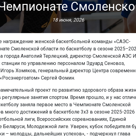
 Чемпионате Смоленско
18 июня, 2026
ое награждение женской баскетбольной команды «САЭС-
нате Смоленской области по баскетболу в сезоне 2025–20
ва города Анатолий Терлецкий, директор Смоленской АЭС 
й станции по управлению персоналом Эдуард Сеновоз,
 Игорь Хомяков, генеральный директор Центра современ
 «Росэнергоатом» Сергей Фомин.
 замечательный проект по развитию здорового образа жиз
 регулярные занятия спортом. Время прошло, и у нас отли
скетболу заняла первое место в Чемпионате Смоленской
ов много достижений в баскетболе 3х3 в сезоне 2025-2026
етбольной лиги, Всероссийских соревнованиях, Единой
е Беларуси, Молодежной лиге. Уверен, кубок победителя б
ки – молодцы, дальнейших успехов», - подчеркнул глава