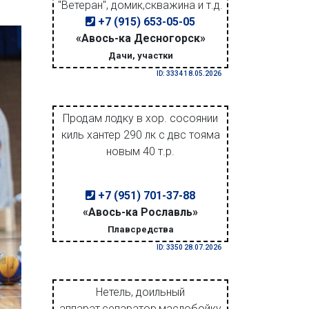
"Ветеран", домик,скважина и т.д.
+7 (915) 653-05-05
«Авось-ка Десногорск»
Дачи, участки
ID: 3334 18.05.2026
Продам лодку в хор. сосоянии
киль хантер 290 лк с двс тояма
новым 40 т.р.
+7 (951) 701-37-88
«Авось-ка Рославль»
Плавсредства
ID: 3350 28.07.2026
Нетель, доильный
аппарат,сепаратор,маслобойку