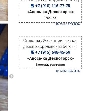
+7 (910) 116-77-75
«Авось-ка Десногорск»
Разное
ID: 3319 18.05.2026
Столетник 2-х летн.,денежное
дерево,королевская бегония
+7 (915) 648-45-59
«Авось-ка Десногорск»
Зоосад, растения
ID: 3316 18.05.2026