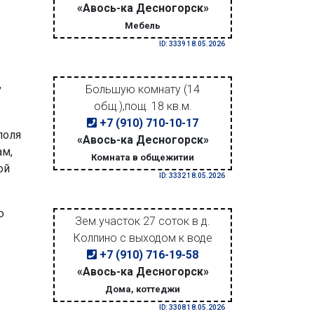
«Авось-ка Десногорск»
Мебель
ID: 3339 18.05.2026
,
Большую комнату (14
общ.),пощ. 18 кв.м.
+7 (910) 710-10-17
поля
«Авось-ка Десногорск»
ам,
Комната в общежитии
ой
ID: 3332 18.05.2026
ю
Зем.участок 27 соток в д.
Колпино с выходом к воде
+7 (910) 716-19-58
«Авось-ка Десногорск»
Дома, коттеджи
ID: 3308 18.05.2026