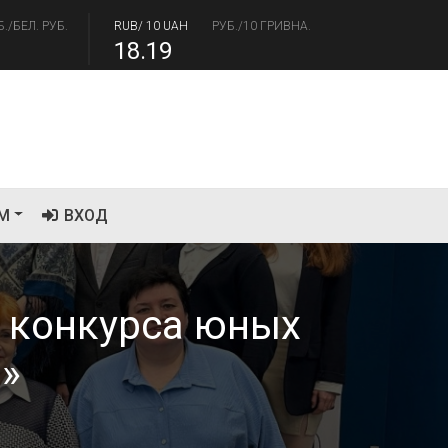
18.19
/USD
РУБ./ДОЛЛАР
RUB/EUR
РУБ./ЕВРО
.41
94.06
М
ВХОД
 конкурса юных
»