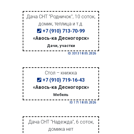
Дача СНТ "Родничок", 10 соток,
домик, теплица и т.д.
+7 (910) 713-70-99
«Авось-ка Десногорск»
Дачи, участки
ID: 3313 18.05.2026
Стол – книжка
+7 (910) 719-16-43
«Авось-ка Десногорск»
Мебель
ID: 171 18.05.2026
Дача СНТ "Надежда", 6 соток,
домика нет