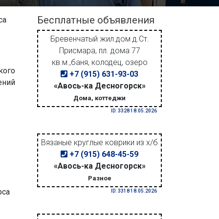
Бесплатные объявления
са
Бревенчатый жил.дом д.Ст.
Присмара, пл. дома 77
кв.м.,баня, колодец, озеро
кого
+7 (915) 631-93-03
ений
«Авось-ка Десногорск»
Дома, коттеджи
ID: 3328 18.05.2026
Вязаные круглые коврики из х/б
+7 (915) 648-45-59
«Авось-ка Десногорск»
Разное
рса
ID: 3318 18.05.2026