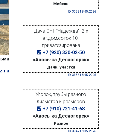
Мебель
ID: 3338 18.05.2026
Дача СНТ "Надежда", 2-х
эт.дом,соток 10,,
приватизирована
+7 (920) 330-02-50
зьма
«Авось-ка Десногорск»
Дачи, участки
azma
ID: 3336 18.05.2026
Уголок, трубы разного
диаметра и размеров
+7 (910) 721-41-68
«Авось-ка Десногорск»
Разное
ID: 3342 18.05.2026