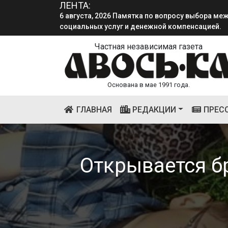
ЛЕНТА:
социальных услуг и денежной компенсацией.
4 августа, 2026 «Мы встретимся снова!!!»: как 
смена.
Частная независимая газета
Основана в мае 1991 года.
(CURRENT)
ГЛАВНАЯ
РЕДАКЦИИ
ПРЕС
Открывается б