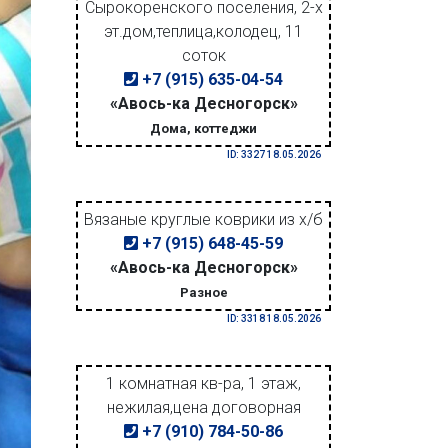
Сырокоренского поселения, 2-х
эт.дом,теплица,колодец, 11
соток
+7 (915) 635-04-54
«Авось-ка Десногорск»
Дома, коттеджи
ID: 3327 18.05.2026
Вязаные круглые коврики из х/б
+7 (915) 648-45-59
«Авось-ка Десногорск»
Разное
ID: 3318 18.05.2026
1 комнатная кв-ра, 1 этаж,
нежилая,цена договорная
+7 (910) 784-50-86