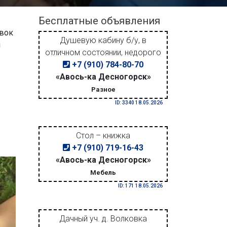
Бесплатные объявления
евок
Душевую кабину б/у, в
й
отличном состоянии, недорого
+7 (910) 784-80-70
«Авось-ка Десногорск»
Разное
ID: 3340 18.05.2026
Стол – книжка
+7 (910) 719-16-43
«Авось-ка Десногорск»
Мебель
ID: 171 18.05.2026
Дачный уч. д. Волковка