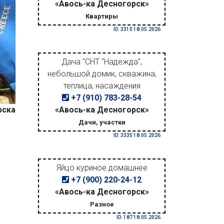
«Авось-ка Десногорск»
Квартиры
ID: 3310 18.05.2026
Дача "СНТ "Надежда",
небольшой домик, скважина,
теплица, насаждения
+7 (910) 783-28-54
рска
«Авось-ка Десногорск»
Дачи, участки
ID: 3335 18.05.2026
Яйцо куриное домашнее
+7 (900) 220-24-12
«Авось-ка Десногорск»
Разное
ID: 187 18.05.2026