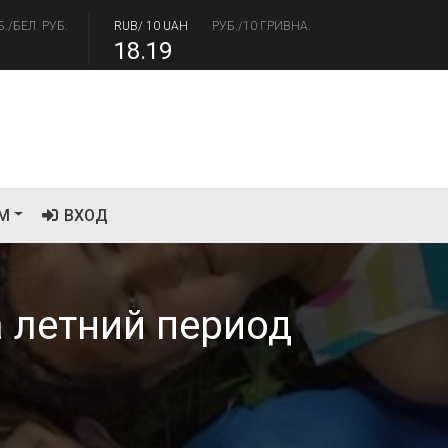
18.19
/USD
РУБ./ДОЛЛАР
RUB/EUR
РУБ./ЕВРО
.41
94.06
М
ВХОД
 летний период