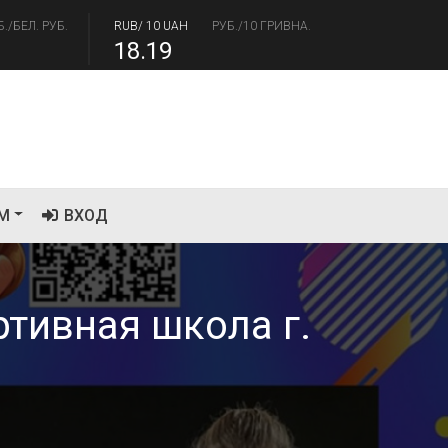
Б./БЕЛ. РУБ.
RUB/ 10 UAH
РУБ./10 ГРИВНА.
18.19
/USD
РУБ./ДОЛЛАР
RUB/EUR
РУБ./ЕВРО
.41
94.06
М
ВХОД
тивная школа г.