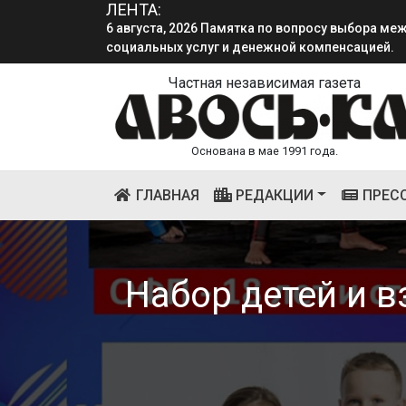
ЛЕНТА:
6 августа, 2026 Памятка по вопросу выбора м
социальных услуг и денежной компенсацией.
4 августа, 2026 «Мы встретимся снова!!!»: как 
смена.
Частная независимая газета
Основана в мае 1991 года.
(CURRENT)
ГЛАВНАЯ
РЕДАКЦИИ
ПРЕС
Набор детей и 