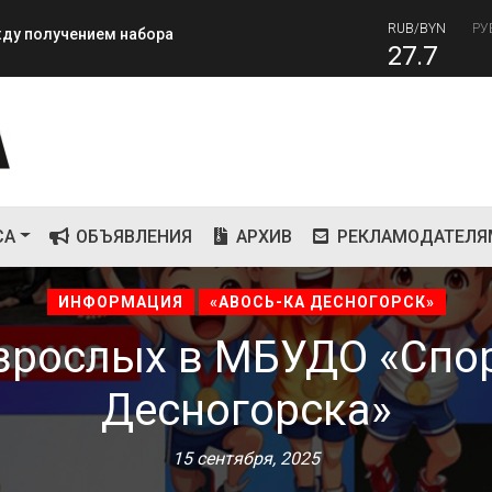
RUB/BYN
РУ
ежду получением набора
27.7
RUB
завершилась вторая лагерная
81
СА
ОБЪЯВЛЕНИЯ
АРХИВ
РЕКЛАМОДАТЕЛЯ
ИНФОРМАЦИЯ
«АВОСЬ-КА ДЕСНОГОРСК»
взрослых в МБУДО «Спор
Десногорска»
15 сентября, 2025