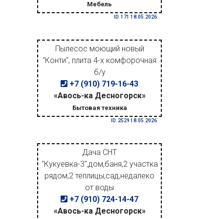
Мебель
ID: 171 18.05.2026
Пылесос моющий новый
"Конти", плита 4-х комфорочная
б/у
+7 (910) 719-16-43
«Авось-ка Десногорск»
Бытовая техника
ID: 2529 18.05.2026
Дача СНТ
"Кукуевка-3",дом,баня,2 участка
рядом,2 теплицы,сад,недалеко
от воды
+7 (910) 724-14-47
«Авось-ка Десногорск»