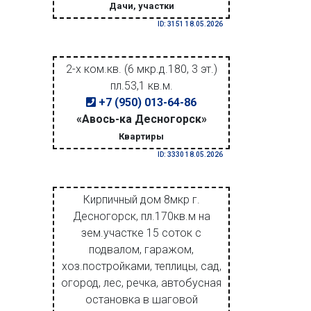
Дачи, участки
ID: 3151 18.05.2026
2-х ком.кв. (6 мкр.д.180, 3 эт.)
пл.53,1 кв.м.
+7 (950) 013-64-86
«Авось-ка Десногорск»
Квартиры
ID: 3330 18.05.2026
Кирпичный дом 8мкр г.
Десногорск, пл.170кв.м на
зем.участке 15 соток с
подвалом, гаражом,
хоз.постройками, теплицы, сад,
огород, лес, речка, автобусная
остановка в шаговой