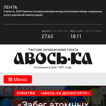
ЛЕНТА:
6 августа, 2026 Памятка по вопросу выбора между получением набора социальных
услуг и денежной компенсацией.
4 августа, 2026 «Мы встретимся снова!!!»: как завершилась вторая лагерная
смена.
RUB/BYN
РУБ./БЕЛ. РУБ.
RUB/ 10 UAH
РУБ./10 ГРИВНА.
27.65
18.11
RUB/USD
РУБ./ДОЛЛАР
RUB/EUR
РУБ./ЕВРО
80.93
93.19
Частная независимая газета
Основана в мае 1991 года.
Mеню
СОБЫТИЯ
«АВОСЬ-КА ДЕСНОГОРСК»
«Забег атомных