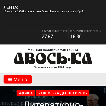
ЛЕНТА:
10 августа, 2026 Школьная пора близко! А вы готовы делать добро?.
RUB/USD
РУБ./ДОЛЛАР
RUB/EUR
РУБ./ЕВРО
82.17
94.84
RUB/BYN
РУБ./БЕЛ. РУБ.
RUB/ 10 UAH
РУБ./10 ГРИВНА.
27.87
18.36
Частная независимая газета
Основана в мае 1991 года.
Mеню
АФИША
«АВОСЬ-КА ДЕСНОГОРСК»
Литературно-