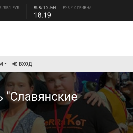
18.19
/USD
РУБ./ДОЛЛАР
RUB/EUR
РУБ./ЕВРО
.41
94.06
М
ВХОД
ь "Славянские