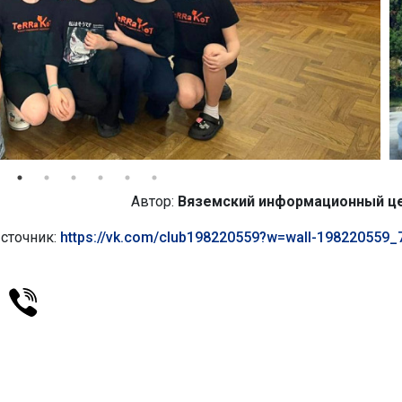
Автор:
Вяземский информационный ц
сточник:
https://vk.com/club198220559?w=wall-198220559_