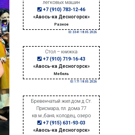
легковых машин
+7 (910) 783-12-46
«Авось-ка Десногорск»
Разное
ID: 3341 18.05.2026
Стол – книжка
+7 (910) 719-16-43
«Авось-ка Десногорск»
Мебель
ID: 171 18.05.2026
Бревенчатый жил.дом д.Ст.
Присмара, пл. дома 77
кв.м.,баня, колодец, озеро
+7 (915) 631-93-03
«Авось-ка Десногорск»