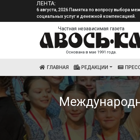
ЛЕНТА:
социальных услуг и денежной компенсацией.
4 августа, 2026 «Мы встретимся снова!!!»: как 
смена.
Частная независимая газета
Основана в мае 1991 года.
(CURRENT)
ГЛАВНАЯ
РЕДАКЦИИ
ПРЕС
Международны