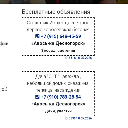
Бесплатные объявления
Столетник 2-х летн.,денежное
дерево,королевская бегония
+7 (915) 648-45-59
«Авось-ка Десногорск»
афии
Зоосад, растения
ID: 3316 18.05.2026
Дача "СНТ "Надежда",
небольшой домик, скважина,
 с 3
теплица, насаждения
+7 (910) 783-28-54
«Авось-ка Десногорск»
Дачи, участки
ID: 3335 18.05.2026