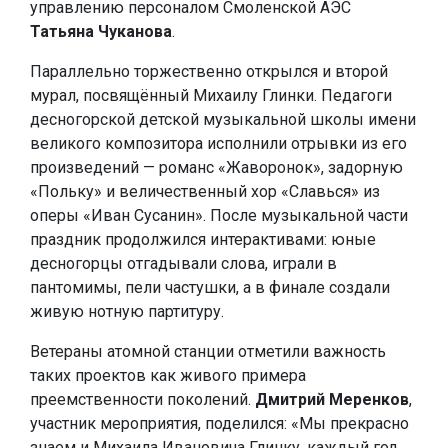
управлению персоналом Смоленской АЭС
Татьяна Чуканова
.
Параллельно торжественно открылся и второй
мурал, посвящённый Михаилу Глинки. Педагоги
десногорской детской музыкальной школы имени
великого композитора исполнили отрывки из его
произведений — романс «Жаворонок», задорную
«Польку» и величественный хор «Славься» из
оперы «Иван Сусанин». После музыкальной части
праздник продолжился интерактивами: юные
десногорцы отгадывали слова, играли в
пантомимы, пели частушки, а в финале создали
живую нотную партитуру.
Ветераны атомной станции отметили важность
таких проектов как живого примера
преемственности поколений.
Дмитрий Меренков
,
участник мероприятия, поделился: «Мы прекрасно
знаем и Михаила Ивановича Глинку, каждый год