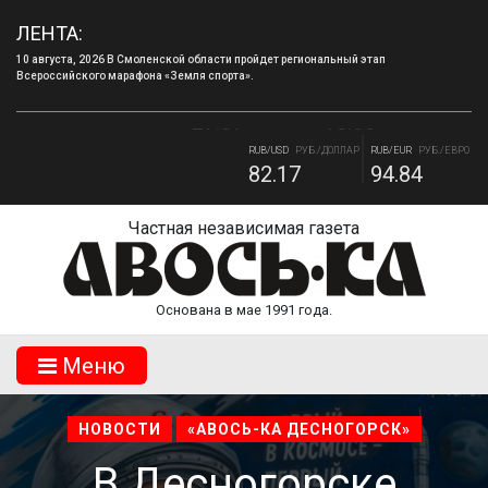
ЛЕНТА:
10 августа, 2026 В Смоленской области пройдет региональный этап
Всероссийского марафона «Земля спорта».
RUB/BYN
РУБ./БЕЛ. РУБ.
RUB/ 10 UAH
РУБ./10 ГРИВНА.
27.87
18.36
RUB/USD
РУБ./ДОЛЛАР
RUB/EUR
РУБ./ЕВРО
82.17
94.84
Частная независимая газета
Основана в мае 1991 года.
Mеню
НОВОСТИ
«АВОСЬ-КА ДЕСНОГОРСК»
В Десногорске