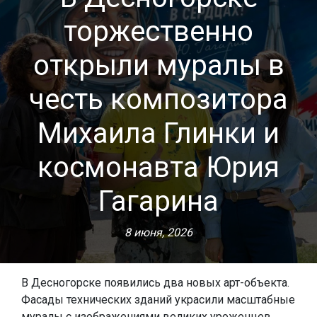
торжественно
открыли муралы в
честь композитора
Михаила Глинки и
космонавта Юрия
Гагарина
8 июня, 2026
В Десногорске появились два новых арт-объекта.
Фасады технических зданий украсили масштабные
муралы с изображениями великих уроженцев