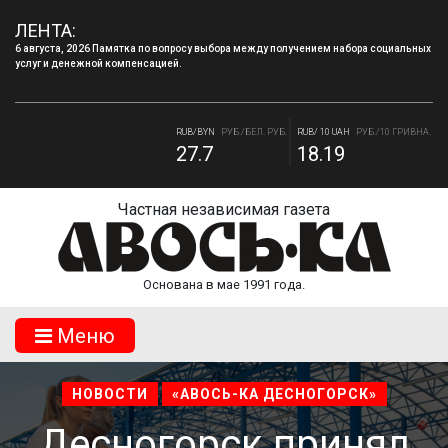
ЛЕНТА:
6 августа, 2026 Памятка по вопросу выбора между получением набора социальных
услуг и денежной компенсацией.
4 августа, 2026 «Мы встретимся снова!!!»: как завершилась вторая лагерная
смена.
RUB/BYN
РУБ./БЕЛ. РУБ.
RUB/ 10 UAH
РУБ./10 ГРИВНА.
27.7
18.19
RUB/USD
РУБ./ДОЛЛАР
RUB/EUR
РУБ./ЕВРО
81.41
94.06
Частная независимая газета
Основана в мае 1991 года.
Mеню
НОВОСТИ
«АВОСЬ-КА ДЕСНОГОРСК»
Десногорск принял