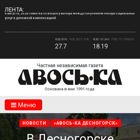
6 августа, 2026 Памятка по вопросу выбора между получением набора социальных
ЛЕНТА:
услуг и денежной компенсацией.
4 августа, 2026 «Мы встретимся снова!!!»: как завершилась вторая лагерная
смена.
RUB/BYN
РУБ./БЕЛ. РУБ.
RUB/ 10 UAH
РУБ./10 ГРИВНА.
27.7
18.19
RUB/USD
РУБ./ДОЛЛАР
RUB/EUR
РУБ./ЕВРО
81.41
94.06
Частная независимая газета
Основана в мае 1991 года.
Mеню
НОВОСТИ
«АВОСЬ-КА ДЕСНОГОРСК»
В Десногорске