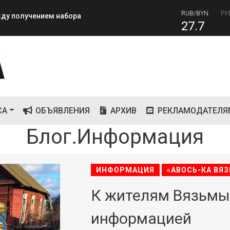
27.7
RUB
завершилась вторая лагерная
81
СА
ОБЪЯВЛЕНИЯ
АРХИВ
РЕКЛАМОДАТЕЛЯ
Блог.Информация
ИНФОРМАЦИЯ
«АВОСЬ-КА ВЯЗ
К жителям Вязьмы 
информацией