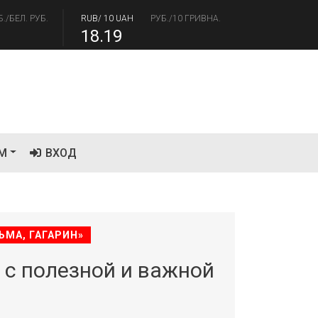
18.19
/USD
РУБ./ДОЛЛАР
RUB/EUR
РУБ./ЕВРО
.41
94.06
М
ВХОД
ЬМА, ГАГАРИН»
с полезной и важной