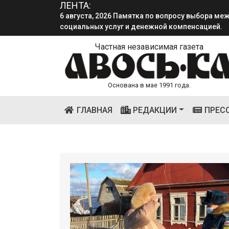
ЛЕНТА:
социальных услуг и денежной компенсацией.
4 августа, 2026 «Мы встретимся снова!!!»: как 
смена.
Частная независимая газета
Основана в мае 1991 года.
(CURRENT)
ГЛАВНАЯ
РЕДАКЦИИ
ПРЕС