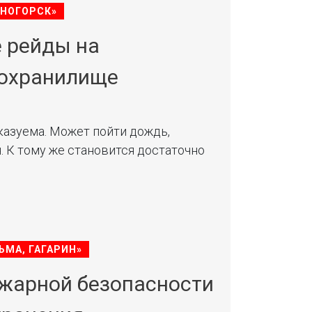
СНОГОРСК»
 рейды на
дохранилище
казуема. Может пойти дождь,
н. К тому же становится достаточно
ЬМА, ГАГАРИН»
ожарной безопасности