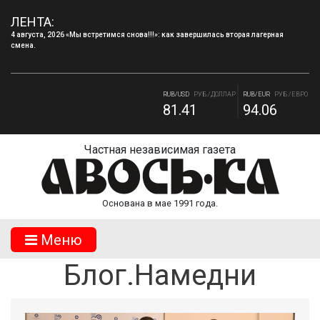
ЛЕНТА:
4 августа, 2026 «Мы встретимся снова!!!»: как завершилась вторая лагерная
смена.
4 августа, 2026 Запись в творческие объединения МБУДО «ДДТ» г.Десногорска на
2026–2027 учебный год.
RUB/USD
РУБ./ДОЛЛАР
RUB/EUR
РУБ./ЕВРО
81.41
94.06
RUB/BYN
РУБ./БЕЛ. РУБ.
RUB/ 10 UAH
РУБ./10 ГРИВНА.
27.7
18.19
Частная независимая газета
Основана в мае 1991 года.
Mеню
Блог.Намедни